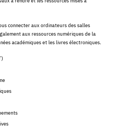
vaux à rendre et les ressources mises à
us connecter aux ordinateurs des salles
 également aux ressources numériques de la
nnées académiques et les livres électroniques.
T)
gne
iques
ipements
ives