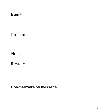
Commentaire
Nom
*
message
ou
Prénom
Nom
E-mail
*
Commentaire ou message