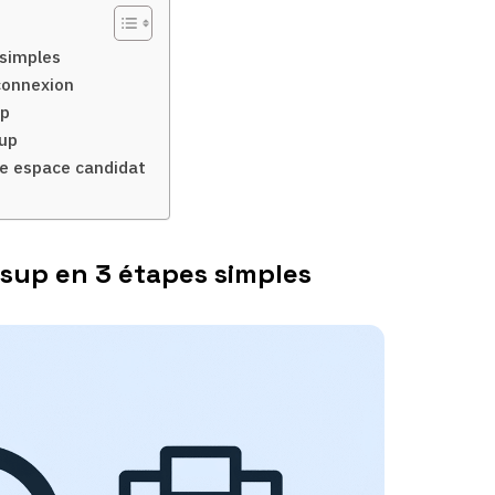
simples
connexion
up
sup
re espace candidat
sup en 3 étapes simples