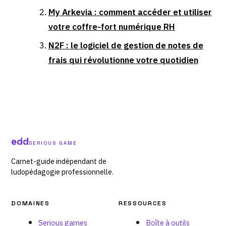
My Arkevia : comment accéder et utiliser
votre coffre-fort numérique RH
N2F : le logiciel de gestion de notes de
frais qui révolutionne votre quotidien
edd
SERIOUS GAME
Carnet-guide indépendant de
ludopédagogie professionnelle.
DOMAINES
RESSOURCES
Serious games
Boîte à outils