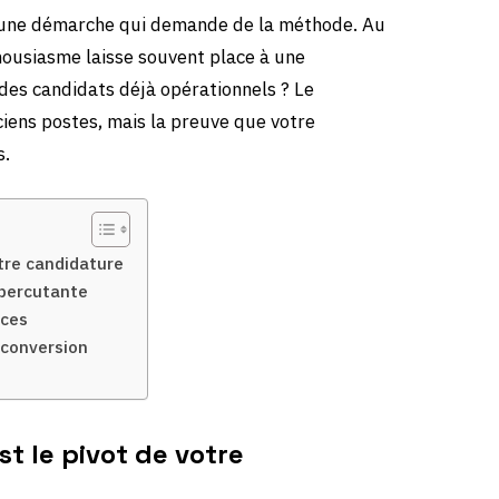
t une démarche qui demande de la méthode. Au
housiasme laisse souvent place à une
à des candidats déjà opérationnels ? Le
ciens postes, mais la preuve que votre
s.
otre candidature
 percutante
nces
econversion
st le pivot de votre