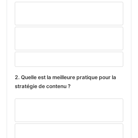
Une liste exhaustive de tous vos
diplômes
Un titre accrocheur axé sur la valeur
ajoutée pour vos cibles
Une photo de profil très décontractée
2. Quelle est la meilleure pratique pour la
stratégie de contenu ?
Publier le plus souvent possible, même
sans valeur ajoutée
Créer du contenu qui suscite des