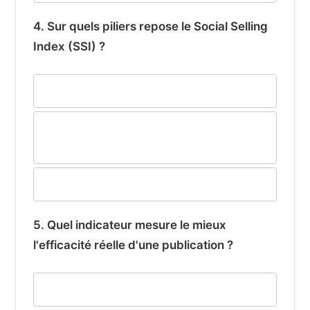
4. Sur quels piliers repose le Social Selling
Index (SSI) ?
Le nombre de connexions uniquement
La marque personnelle, l'engagement et
la construction de relations
Le nombre de vues sur votre profil
5. Quel indicateur mesure le mieux
l'efficacité réelle d'une publication ?
Le nombre total de vues