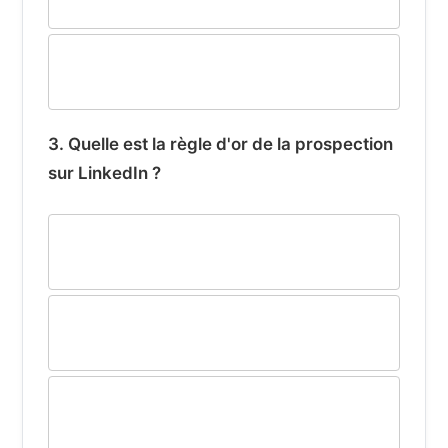
interactions et des discussions
Partager uniquement des liens externes
vers votre site web
3. Quelle est la règle d'or de la prospection
sur LinkedIn ?
Envoyer un message de vente dès la
demande de connexion
Personnaliser chaque demande de
connexion
Ajouter le plus grand nombre de
personnes possible sans distinction