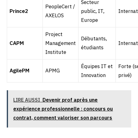
Secteur
PeopleCert /
Prince2
public, IT,
Internat
AXELOS
Europe
Project
Débutants,
CAPM
Management
Internat
étudiants
Institute
Équipes IT et
Forte (s
AgilePM
APMG
Innovation
privé)
LIRE AUSSI
Devenir prof après une
expérience professionnelle : concours ou
contrat, comment valoriser son parcours