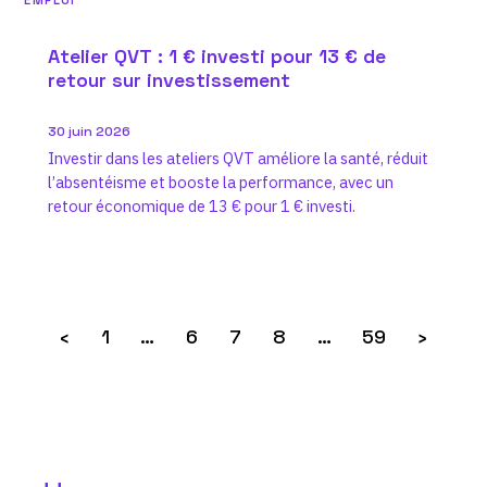
EMPLOI
Atelier QVT : 1 € investi pour 13 € de
retour sur investissement
30 juin 2026
Investir dans les ateliers QVT améliore la santé, réduit
l’absentéisme et booste la performance, avec un
retour économique de 13 € pour 1 € investi.
‹
1
…
6
7
8
…
59
›