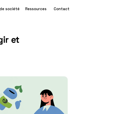
de société
Ressources
Contact
ir et